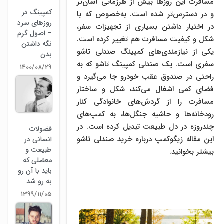
مسافرت این روزها بیش از هرزمانی آسان‌تر
کمپینگ در
و در دسترس‌تر شده است. به‌خصوص که با
روزهای سرد
در اختیار داشتن بسیاری از تجهیزات سفر،
– اصول گرم
شکل و کیفیت مسافرت هم تغییر کرده است.
نگه داشتن
یکی از نیازمندی‌های کمپینگ صندلی تاشو
بدن
سفری است. یک صندلی کمپینگ تاشو که به
۱۴۰۰/۰۸/۲۹
راحتی در صندوق عقب خودرو جا می‌گیرد و
فضای کمی اشغال می‌کند، شکل و ساختار
مسافرت را از گردش‌های خانوادگی کنار
رودخانه‌ها و حاشیه جنگل‌ها، به کمپ‌های
چندروزه در دل طبیعت تبدیل کرده است. در
فضولات
این مقاله زیگوکمپ درباره خرید صندلی تاشو
انسانی در
طبیعت و
بیشتر بخوانید.
معضلی که
باید با آن رو
به رو شد
۱۳۹۹/۱۱/۰۵