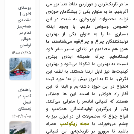
ما در تاریک‌­ترین و دورترین نقاط دنیا نور می­‌
روستای
آفرینیم. ما به عنوان یکی از پیشگامان حوزه­‌ی
لالون |
تولید محصولات نورپردازی به شدت در این
مقصدی
همه‌چیز
خصوص وسواس داریم. با وجود اینکه
تمام در
بسیاری ما را به عنوان یکی از بهترین
حوالی
تولیدکنندگان چراغ و چراغ­‌قوه می­‌شناسند، ما
لواسان
هنوز هم معتقدیم در ابتدای مسیر سفر خود
۱۴۰۰/۰۲/۲۵
ایستاده‌­ایم. چراکه همیشه ایده‌­ی بهتری
نسبت به بهترین ما شکوفا می‌­شود و بهترین
کیفیت­‌ها نیز قابل ارتقا هستند. به لطف این
نگرش، ما تا به امروز بیش از ۱۰۰ مورد ثبت
اختراع در این حوزه داشته­‌ایم و البته که این
راهنمای
آغاز راه طولانی ما است. این ها جملاتی
کمپ در
هستند که کمپانی لدلنسر را معرفی می­‌کنند.
فصل
زمستان
یکی از بزرگترین تولیدکنندگان هدلامپ و
انواع چراغ که محصولات آن در ایران نیز به
۱۴۰۳/۱۰/۰۸
چشم می­‌خورند. با
مجله زیگوکمپ
همراه
باشید تا مروری بر تاریخچه­‌ی این کمپانی