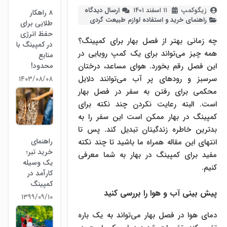
زیگوکمپ
۱۱ اسفند ۱۴۰۱
ارسال دیدگاه
۸ راهکار
راهنمای خرید و استفاده لوازم طبیعت ‌گردی
طلایی برای
حفظ انرژی
چه زمانی بهتر از فصل بهار برای کمپینگ؟
در کمپینگ با
همه چیز می‌تواند برای یک کمپ رویایی در
منابع
محدود!
این فصل رقم بخورد. هوای مساعد، درختان
سرسبز و رودهای پر آب می‌توانند دلایل
۱۴۰۳/۰۸/۰۸
محکمی برای رفتن به سفر در فصل بهار
است. البته رعایت نکردن چند نکته برای
کمپینگ در بهار ممکن است این سفر را به
بدترین خاطره زندگیتان تبدیل کند. پس تا
راهنمای
انتهای این مقاله همراه ما باشید تا چند نکته
خرید تبر؛
مفید برای کمپینگ در بهار به شما معرفی
یک وسیله
کنیم.
کارآمد در
کمپینگ
پیش بینی آب و هوا را بررسی کنید
۱۳۹۹/۰۹/۱۰
دمای هوا در فصل بهار می‌تواند به یک باره