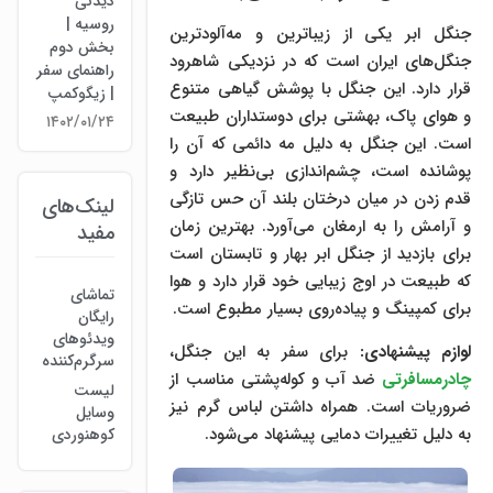
دیدنی
روسیه |
جنگل ابر یکی از زیباترین و مه‌آلودترین
بخش دوم
جنگل‌های ایران است که در نزدیکی شاهرود
راهنمای سفر
قرار دارد. این جنگل با پوشش گیاهی متنوع
| زیگوکمپ
و هوای پاک، بهشتی برای دوستداران طبیعت
۱۴۰۲/۰۱/۲۴
است. این جنگل به دلیل مه دائمی که آن را
پوشانده است، چشم‌اندازی بی‌نظیر دارد و
قدم زدن در میان درختان بلند آن حس تازگی
لینک‌های
و آرامش را به ارمغان می‌آورد. بهترین زمان
مفید
برای بازدید از جنگل ابر بهار و تابستان است
که طبیعت در اوج زیبایی خود قرار دارد و هوا
تماشای
برای کمپینگ و پیاده‌روی بسیار مطبوع است.
رایگان
ویدئوهای
لوازم پیشنهادی:
برای سفر به این جنگل،
سرگرم‌کننده
چادرمسافرتی
ضد آب و کوله‌پشتی مناسب از
لیست
ضروریات است. همراه داشتن لباس گرم نیز
وسایل
به دلیل تغییرات دمایی پیشنهاد می‌شود.
کوهنوردی