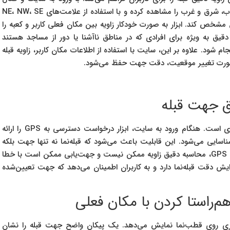
کردن قطب‌نما، کاربر می‌تواند جهت شمال مغناطیسی، جنوب، شرق و غرب را مشاهده کرده و با استفاده از علامت‌های NE، NW، SE
 مشخص کند. ابزار به صورت خودکار زاویه بین مکان فعلی کاربر و کعبه را
قیق به ویژه برای افرادی که در مناطق ناآشنا یا دور از مساجد هستند
شود. علاوه بر این، سایت با استفاده از اطلاعات مکان کاربر، زاویه قبله
در صورت تغییر موقعیت، دقت جهت حفظ می‌شود.
برای عملکرد دقیق قبله‌نما، فعال‌سازی GPS دستگاه ضروری است. هنگام ورود به سایت، ابزار درخواست دسترسی به GPS را ارائه
ایی می‌شود. این قابلیت باعث می‌شود که قبله‌نما نه تنها جهت بلکه
زاویه دقیق بین موقعیت فعلی و کعبه را محاسبه کند. بدون GPS، محاسبه دقیق زاویه ممکن نیست و جهت‌یابی ممکن است با خطا
 کردن GPS نقش کلیدی در افزایش دقت قبله‌نما دارد و به کاربران اطمینان می‌دهد که جهت تعیین‌شده
م‌راستا کردن با مکان فعلی
 بصری روی قطب‌نما نمایش می‌دهد. یک پیکان واضح جهت قبله را نشان