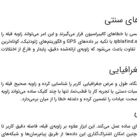
های سنتی
ا خطاهای کالیبراسیون قرار می‌گیرند و این امر می‌تواند زاویه قبله را
با انحراف نشان دهد. در مقابل، قبله‌ نمای آنلاین سایت qiblafind.org با تکیه بر داده‌های GPS و الگوریتم‌های ژئودتیک، کوتاه‌ترین
وت باعث می‌شود که زاویه‌ی ارائه‌شده دقیق، پایدار و فارغ از اختلالات
رافیایی
ه، طول و عرض جغرافیایی کاربر را شناسایی کرده و زاویه صحیح قبله را
ت دستی یا تجربه کار با قطب‌نما، تنها با چند کلیک ساده می‌تواند زاویه
 صحت عبادات را تضمین کرده و دغدغه خطا را از میان برمی‌دارد.
qiblafind فراتر از یک قبله‌نمای ساده عمل می‌کند. این ابزار علاوه بر زاویه‌ی قبله، فاصله دقیق کاربر تا
ن امکان اشتراک‌گذاری این داده‌ها از طریق پیام‌رسان‌ها و شبکه‌های