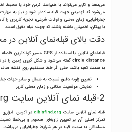
می‌دهد و کاربر می‌تواند با هم‌راستا کردن خود یا محیط ا
می‌شود که فهمیدن جهت قبله ساده‌تر شود و نیاز به مهارت
جغرافیایی، زمان محلی و اوقات شرعی، تجربه کاربری را کامل
با پیکان، اطمینان داشته باشند که جهت قبله دقیق است.
دقت بالای قبله‌نمای آنلاین در م
قبله‌نمای آنلاین با استفاده از GPS مسیر کوتاه‌ترین فاصله بین موقعیت کاربر و کعبه را محاسبه می‌کند، محاسبه‌ای که به آن
circle distance
گفته می‌شود و شکل کروی زمین را در نظر
به سمت کعبه باشد، حتی اگر خط مستقیم روی نقشه صاف به 
تعیین زاویه دقیق نسبت به شمال و سایر جهات جغرا
نمایش موقعیت مکانی و زمان محلی کاربر
2-قبله‌ نمای آنلاین سایت qiblafind.org
قبله‌ نمای آنلاین سایت
qiblafind.org
در آدرس ابزاری م
تمرکز اصلی آن بر تعیین زاویه‌ای صحیح و بی‌خطا نسبت 
مسلمانان به سمت قبله در هر شرایط جغرافیایی می‌باشد.