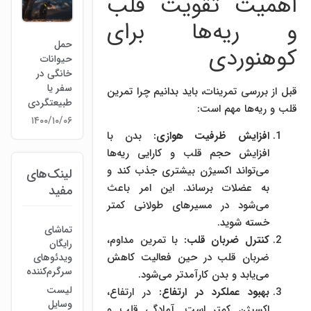
اهمیت تقویت قلب
و ریه‌ها برای
حمل
کوهنوردی
حیوانات
خانگی در
سفر یا
قبل از بررسی تمرینات، باید بدانیم چرا تمرین
طبیعتگردی
قلب و ریه‌ها مهم است:
۱۴۰۰/۱۰/۰۶
افزایش ظرفیت هوازی:
بدن با
افزایش حجم قلب و کارایی ریه‌ها
می‌تواند اکسیژن بیشتری جذب کند و
لینک‌های
به عضلات برساند. این امر باعث
مفید
می‌شود در مسیرهای طولانی کمتر
خسته شوید.
تماشای
کنترل ضربان قلب:
با تمرین مداوم،
رایگان
ضربان قلب در حین فعالیت کاهش
ویدئوهای
سرگرم‌کننده
می‌یابد و بدن کارآمدتر می‌شود.
لیست
بهبود عملکرد در ارتفاع:
در ارتفاع،
وسایل
اکسیژن کمتر است. آمادگی قلب و