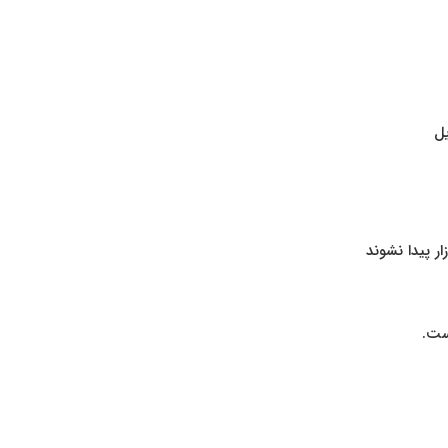
یل
ر پیدا نشوند
ست.