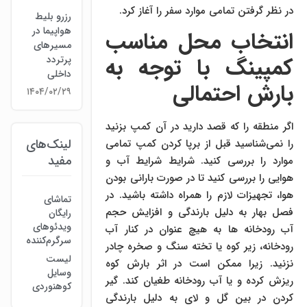
در نظر گرفتن تمامی موارد سفر را آغاز کرد.
رزرو بلیط
هواپیما در
انتخاب محل مناسب
مسیرهای
کمپینگ با توجه به
پرتردد
داخلی
بارش احتمالی
۱۴۰۴/۰۲/۲۹
اگر منطقه را که قصد دارید در آن کمپ بزنید
لینک‌های
را نمی‌شناسید قبل از برپا کردن کمپ تمامی
مفید
موارد را بررسی کنید. شرایط شرایط آب و
هوایی را بررسی کنید تا در صورت بارانی بودن
هوا، تجهیزات لازم را همراه داشته باشید. در
تماشای
فصل بهار به دلیل بارندگی و افزایش حجم
رایگان
ویدئوهای
آب رودخانه ها به هیچ عنوان در کنار آب
سرگرم‌کننده
رودخانه، زیر کوه یا تخته سنگ و صخره چادر
لیست
نزنید. زیرا ممکن است در اثر بارش کوه
وسایل
ریزش کرده و یا آب رودخانه طغیان کند. گیر
کوهنوردی
کردن در بین گل و لای به دلیل بارندگی