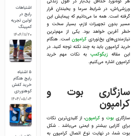
هر کوه‌نورد حداقل یک‌بار در طول زندگی
اشتباهات
ورزشی‌اش، در شرایط سرما و یخبندان قرار
رایج در
گرفته است. همه ما می‌دانیم که پیمایش این
اولین تجربه
مسیر بدون تجهیزات لازم، بسیار سخت و
کمپینگ
خطر آفرین خواهد بود. یکی از مهم‌ترین
۱۴۰۴/۱۱/۲۰
نیازمندی‌های یخ‌نوردی
کرامپون
است. هنگام
خرید کرامپون باید به چند نکته توجه کنید. در
این مقاله
زیگوکمپ
به نکات مهم خرید
کرامپون اشاره می‌کنیم.
۵ اشتباه
رایج هنگام
خرید کفش
سازگاری بوت و
کوهنوردی
۱۴۰۴/۰۵/۰۴
کرامپون
سازگاری
بوت
و
کرامپون
، از کلیدی‌ترین نکات
برای کارایی بیشتر و ایمنی می‌باشد . شکل
بوت شما، در نهایت نوع اتصال کرامپون به