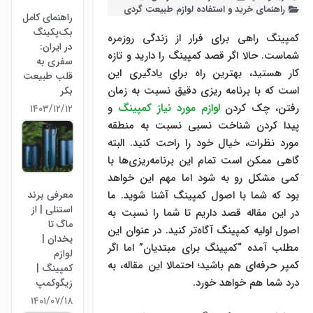
راهنمای خرید و استفاده لوازم طبیعت ‌گردی
راهنمای کامل
بک‌پکینگ
کمپینگ راهی برای فرار از زندگی روزمره
در ایران:
شماست. حالا اگر قصد کمپینگ را دارید و تازه
سفری به
کار هستید، بهترین راه برای یادگیری این
قلب طبیعت
است که با برنامه ریزی دقیق نسبت به زمان
بکر
رفتن، چک کردن
لوازم مورد نیاز کمپینگ
و
۱۴۰۳/۱۲/۱۲
پیدا کردن شناخت نسبی نسبت به منطقه
مورد نظرات، خیال خود را راحت کنید. البته
گاهی ممکن است تمام این برنامه‌ریزی‌ها با
کمی مشکل رو به شود اما مهم این خواهد
بود که شما با اصول کمپینگ آشنا شوید. ما
معرفی برند
استنلی | از
در این مقاله قصد داریم تا شما را نسبت به
ماگ تا
اصول اولیه کمپینگ آگاه‌تر کنید. در عنوان این
یخدان |
مطلب آمده “کمپینگ برای مبتدیان” اما اگر
لوازم
کمپر حرفه‌ای هم باشید؛ احتمالا این مقاله، به
کمپینگ |
درد شما هم خواهد خورد.
زیگوکمپ
۱۴۰۱/۰۷/۱۸