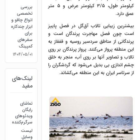
کیلومتر طول، ۳/۵ کیلومتر عرض و ۵ متر
بررسی
عمق دارد.
تخصصی
انواع چاقو و
بیشترین زیبایی تالاب آق‌گل در فصل پاییز
ابزار چندکاره
برای
است چون فصل مهاجرت پرندگان است و
سفرهای
پرندگانی از مناطق سردسیر روسیه و قفقاز به
کمپینگ
این منطقه پرواز می‌کنند. پرواز پرندگان بر روی
۱۴۰۴/۰۵/۰۱
تالاب و تصاویر آنها بر روی آب، منجر به خلق
چشم اندازی بی بدیل می‌شود که گردشگران را
از سرتاسر ایران به این منطقه می‌کشاند.
لینک‌های
مفید
تماشای
رایگان
ویدئوهای
سرگرم‌کننده
لیست
وسایل