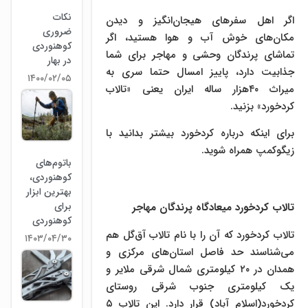
نکات
اگر اهل سفرهای هیجان‌انگیز و دیدن
ضروری
مکان‌های خوش آب و هوا هستید، اگر
کوهنوردی
تماشای پرندگان وحشی و مهاجر برای شما
در بهار
جذابیت دارد، پاییز امسال حتما سری به
۱۴۰۰/۰۲/۰۵
میراث ۴۰هزار ساله ایران یعنی «تالاب
کردخورد» بزنید.
برای اینکه درباره کردخورد بیشتر بدانید با
زیگوکمپ همراه شوید.
باتوم‌های
کوهنوردی،
بهترین ابزار
برای
تالاب کردخورد میعادگاه پرندگان مهاجر
کوهنوردی
تالاب کردخورد که آن را با نام تالاب آق‌گل هم
۱۴۰۳/۰۴/۳۰
می‌شناسند حد فاصل استان‌های مرکزی و
همدان در ۲۰ کیلومتری شمال شرقی ملایر و
یک کیلومتری جنوب شرقی روستای
کردخورد(اسلام آباد) قرار دارد. این تالاب ۵