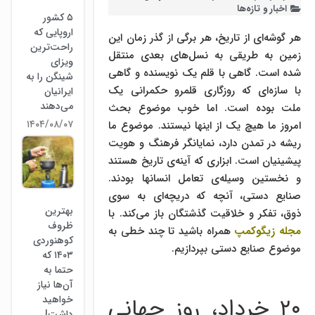
اخبار و تازه‌ها
۵ کشور
اروپایی که
هر گوشه‌ای از تاریخ، هر برگی از گذر زمان این
راحت‌ترین
زمین به طریقی به نسل‌های بعدی منتقل
ویزای
شده است. گاهی با قلم یک نویسنده و گاهی
شینگن را به
با سازه‌ای که روزگاری قلمرو حکمرانی یک
ایرانیان
می‌دهند
ملت بوده است. اما خوب موضوع بحث
۱۴۰۴/۰۸/۰۷
امروز ما هیچ یک از اینها نیستند. موضوع ما
ریشه در تمدن دارد، نمایانگر فرهنگ و هویت
پیشینیان است. ابزاری که آینه‌ی تاریخ هستند
و نخستین وسیله‌ی تعامل انسانها بودند.
صنایع دستی، آنچه که دریچه‌ای به سوی
بهترین
ذوق، تفکر و خلاقیت گذشتگان باز می‌کند. با
ظروف
مجله زیگوکمپ
همراه باشید تا چند خطی به
کوهنوردی
موضوع صنایع دستی بپردازیم.
۱۴۰۳ که
حتما به
آن‌ها نیاز
۲۰ خرداد، روز جهانی
خواهید
داشت!