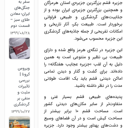
سفر به
جزیره‌ قشم بزرگترین جزیره‌ی استان هرمزگان
جنگل‌های
و همچنین بزرگترین جزیره‌ی ایران بوده و از
ایران؛ معادن
جذابیت‌های گردشگری و طبیعی فراوانی
طلای سبز –
برخوردار است. طبیعت بکر، آثار تاریخی و
قسمت دوم
امکانات تفریحی از جمله جاذبه‌های گردشگری
۱۳۹۹/۰۸/۲۸
این جزیره محسوب می‌شود.
این جزیره در تنگه‌ی هرمز واقع شده و دارای
طبیعت بی نظیر و متنوعی است به همین
دلیل به آن لقب «جزیره‌ عجایب هفتگانه» را
ویروس
داده‌اند. برای گشت و گذار و دیدن تمامی
کرونا |
اماکن دیدنی قشم باید یک اقامت طولانی
بررسی
مدت را در نظر داشته باشید.
تاثیرات
مثبت و
پدیده‌های طبیعی قشم بسیار غنی و
منفی بر
متفاوت‌تر از سایر مکان‌های دیدنی کشور
گردشگری
است. مساحت قشم ۱۰ برابر بیشتر از
۱۳۹۹/۱۰/۲۷
مساحت کیش است و در آن فضاهای وسیع
و دشت‌های پهناور بیشتر وجود دارد. جزیره