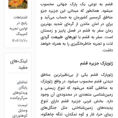
قشم به نوعی یک پارک جهانی محسوب
میشود. همانطور که میدانی این جزیره جزو
مناطق گرمسیر کشورمان به حساب می‌آید و
اشتباهات
رایج در
برای در امان ماندن از گرمای شدید بهترین
اولین تجربه
زمان سفر به قشم در فصل پاییز و زمستان
کمپینگ
است. سفر به قشم با
تورهای طبیعت گردی
۱۴۰۴/۱۱/۲۰
لذت و تجربه خاطره‌انگیزی را به همراه خواهد
داشت.
لینک‌های
ژئوپارک جزیره قشم
مفید
ژئوپارک قشم یکی از بی‌نظیرترین مناطق
دیدنی قشم محسوب میشود. در واقع ژئوپارک
تماشای
رایگان
به مناطقی گفته می‌شود که تنوع زیستی و
ویدئوهای
زمین‌شناسی متعددی در محدوده‌ی آن وجود
سرگرم‌کننده
دارد. بخش غربی جزیره قشم دارای تنوع
لیست
پدیده‌های زمین‌شناختی مثل جنگل‌های
وسایل
زیبای حرا، غار و کوه نمکدان، تنگه‌ چاهکوه،
کوهنوردی