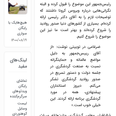
رئیس‌جمهور این موضوع را قبول کرده و البته
نگرانی‌هایی درباره ویروس کرونا داشتند که
توضیحات لازم را به آقای دکتر رئیسی ارائه
هیچ‌هایک یا
کرده‌ام. بسیاری از کشورهای دنیا صدور روادید
رایگان
را شروع کرده‌اند و بهتر است ما نیز این
سواری
موضوع را شروع کنیم.
۱۴۰۰/۰۸/۱۹
ضرغامی در توییتی نوشت: «از
آقای رییس‌جمهور به دلیل
لینک‌های
مواضع عالمانه و حمایتگرانه
مفید
نسبت به صنعت گردشگری در
جلسه دولت و دستور تسریع در
صدور روادید گردشگری تشکر
تماشای
می‌کنم. دیروز استانداران
رایگان
ویدئوهای
پیشنهادی، همه در مورد
سرگرم‌کننده
گردشگری برنامه ارائه کردند. این
لیست
خیلی خوب است.»
وسایل
کوهنوردی
شالبافیان معاون گردشگری وزارت‌خانه میراث