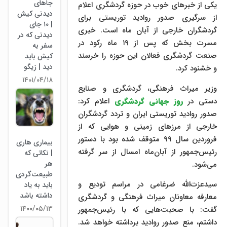
جاهای
یکی از خبرهای خوب در حوزه گردشگری اعلام
دیدنی کیش
از سرگیری صدور روادید توریستی برای
| ۱۰ جای
گردشگران خارجی از آبان ماه است. خبری
دیدنی که در
مسرت بخش که پس از ۱۹ ماه رکود در
سفر به
صنعت گردشگری فعالان این حوزه را خرسند
کیش باید
دید | زیگو
و خشنود کرد.
۱۴۰۱/۰۴/۱۸
وزیر میراث فرهنگی، گردشگری و صنایع
دستی در
روز جهانی گردشگری
اعلام کرد:
صدور روادید توریستی ایران و تردد گردشگران
خارجی از مرزهای زمینی و هوایی که از
فروردین سال ۹۹ متوقف شده بود با دستور
بیماری هاری
رئیس‌جمهور از آبان‌ماه امسال از سر گرفته
| نکاتی که
هر
می‌شود.
طبیعت‌گردی
سیدعزت‌الله ضرغامی در مراسم تودیع و
باید به یاد
داشته باشد
معارفه معاونان میراث فرهنگی و گردشگری
۱۴۰۰/۰۵/۱۳
گفت: با صحبت‌هایی که با رئیس‌جمهور
داشتم، منع صدور روادید برداشته خواهد‌ شد.