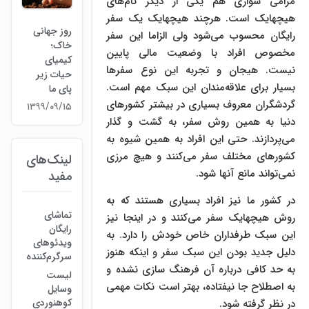
مرامی سواری هم یکی از دیگر نام‌های
هیچهایک است. هرچند هیچهایک یک سفر
روز جهانی
رایگان محسوب می‌شود ولی الزاما این سفر
خاک؛
مخصوص افراد با وضعیت مالی پایین
کیمیای
نیست. هیجان و تجربه این نوع سفرها
حیات زیر
بسیار برای علاقه‌مندان این سبک مهم است.
پای ما
گردشگران معروف بسیاری در بیشتر کشورهای
۱۳۹۹/۰۹/۱۵
دنیا به همین روش سفر، به گشت و گذار
می‌پردازند. حتی این افراد به همین شیوه به
کشورهای مختلف سفر می‌کنند و هیچ مرزی
لینک‌های
نمی‌تواند مانع آنها شود.
مفید
در کشور ما نیز افراد بسیاری هستند که به
تماشای
روش هیچهایک سفر می‌کنند و در اینجا نیز
رایگان
این سبک طرفداران خاص خودش را دارد. به
ویدئوهای
دلیل جدید بودن این سبک سفر و اینکه هنوز
سرگرم‌کننده
به حد کافی درباره آن فرهنگ سازی نشده و
لیست
به اصطلاح جا نیفتاده، بهتر است نکات مهمی
وسایل
کوهنوردی
در نظر گرفته شود.