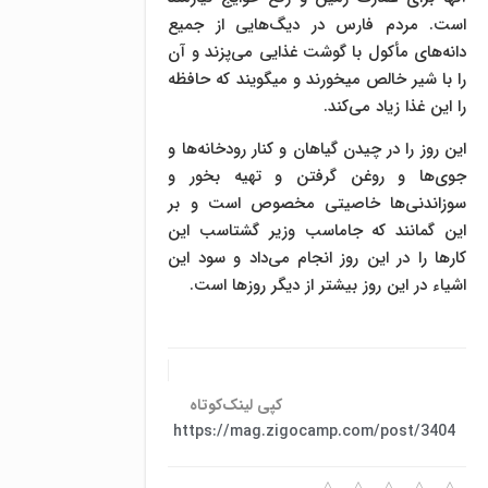
است. مردم فارس در دیگ‌هايى از جميع
دانه‌هاى مأكول با گوشت غذایى مى‌پزند و آن
را با شیر خالص میخورند و میگويند كه حافظه
را اين غذا زياد مى‌كند.
این روز را در چيدن گياهان و كنار رودخانه‌ها و
جوى‌ها و روغن گرفتن و تهيه بخور و
سوزاندنى‌ها خاصيتى مخصوص است و بر
این گمانند كه جاماسب وزير گشتاسب این
كارها را در این روز انجام مى‌داد و سود این
اشیاء در اين روز بیشتر از دیگر روزها است.
کپی لینک‌کوتاه
https://mag.zigocamp.com/post/3404