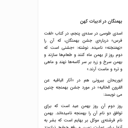
بهمنگان در ادبیات کهن
اسدی طوسی در سده‌ی پنجم، در کتاب «لغت
فرس» درباره‌ی جشن بهمنگان، که آن را
«بَهمَنجَنه» نامیده. نوشته: «جشنی است که
دوم روز از بهمن ماه کنند و طعام‌ها سازند و
بهمن سرخ و زرد بر سر کاسه‌ها نهند و ماهی
و تره و ماست آرند.»
ابوريحان بيرونى هم در «آثار الباقيه عن
القرون الخالیه» در مورد جشن بهمنجه چنين
مى نويسد:
روز دوم آن روز بهمن عيد است كه براى
توافق دو نام آن را بهمنجه ناميده‌اند. بهمن
نام فرشته‌ی موكل بر بهایم است كه بشر به
آنها براى عمارت زمین و رفع حوایج نيازمند