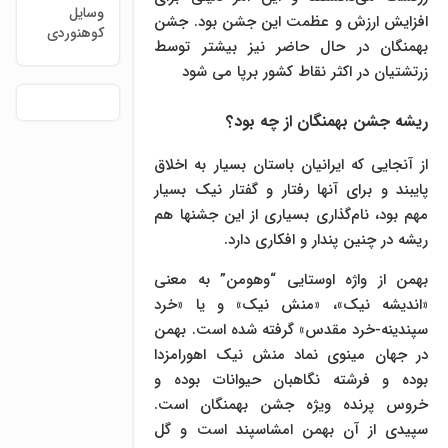
وسایل
افزایش ارزش و عظمت این جشن بود. جشن
کوهنوردی
بهمنگان در حال حاضر نیز بیشتر توسط
زرتشتیان در اکثر نقاط کشور برپا می شود
ریشه جشن بهمنگان از چه بود؟
از آنجایی که ایرانیان باستان بسیار به اخلاق
پایبند و برای آنها رفتار و گفتار نیک بسیار
مهم بود، نام‌گذاری بسیاری از این جشنها هم
ریشه در چنین پندار و افکاری دارد.
بهمن از واژه اوستایی “وهومن” به معنی
«اندیشه نیک»، «منش نیک» و یا «خرد
سپندینه-خرد مقدس» گرفته شده است. بهمن
در جهان مینوی نماد منش نیک اهورامزدا
بوده و فرشته نگاهبان حیوانات بوده و
خروس پرنده ویژه جشن بهمنگان است.
سپیدی از آن بهمن امشاسپند است و گل