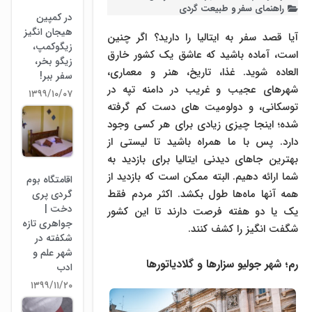
راهنمای سفر و طبیعت گردی
در کمپین
هیجان انگیز
آیا قصد سفر به ایتالیا را دارید؟ اگر چنین
زیگوکمپ،
است، آماده باشید که عاشق یک کشور خارق
زیگو بخر،
العاده شوید. غذا، تاریخ، هنر و معماری،
سفر ببر!
شهرهای عجیب و غریب در دامنه تپه در
۱۳۹۹/۱۰/۰۷
توسکانی، و دولومیت های دست کم گرفته
شده؛ اینجا چیزی زیادی برای هر کسی وجود
دارد. پس با ما همراه باشید تا لیستی از
بهترین جاهای دیدنی ایتالیا برای بازدید به
شما ارائه دهیم. البته ممکن است که بازدید از
اقامتگاه بوم
همه آنها ماه‌ها طول بکشد. اکثر مردم فقط
گردی پری
دخت |
یک یا دو هفته فرصت دارند تا این کشور
جواهری تازه
شگفت انگیز را کشف کنند.
شکفته در
شهر علم و
رم؛ شهر جولیو سزارها و گلادیاتورها
ادب
۱۳۹۹/۱۱/۲۰