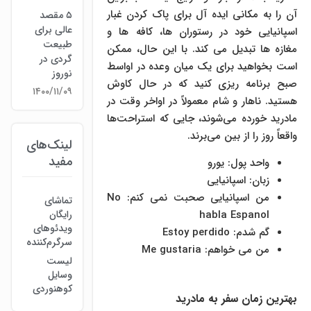
آن را به مکانی ایده آل برای پاک کردن غبار
۵ مقصد
عالی برای
اسپانیایی خود در رستوران ها، کافه ها و
طبیعت
مغازه ها تبدیل می کند. با این حال، ممکن
گردی در
است بخواهید برای یک میان وعده در اواسط
نوروز
صبح برنامه ریزی کنید که در حال کاوش
۱۴۰۰/۱۱/۰۹
هستید. ناهار و شام معمولاً در اواخر وقت در
مادرید خورده می‌شوند، جایی که استراحت‌ها
واقعاً روز را از بین می‌برند.
لینک‌های
مفید
واحد پول: یورو
زبان: اسپانیایی
من اسپانیایی صحبت نمی کنم: No
تماشای
رایگان
habla Espanol
ویدئوهای
گم شدم: Estoy perdido
سرگرم‌کننده
من می خواهم: Me gustaria
لیست
وسایل
کوهنوردی
بهترین زمان سفر به مادرید