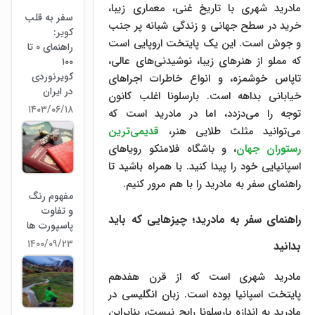
مادرید شهری با تاریخ غنی، معماری زیبا،
سفر به قلب
خرید در سطح جهانی و زندگی شبانه پر جنب
کویر:
و جوش است. این یک پایتخت اروپایی است
راهنمای ۰ تا
که مملو از هنرهای زیبا، نوشیدنی‌های عالی،
۱۰۰
کویرنوردی
تاپاس خوشمزه، و انواع خاطرات اجراهای
در ایران
خیابانی بداهه است. بارسلونا اغلب کانون
۱۴۰۳/۰۶/۱۸
توجه را می‌دزدد، اما در مادرید است که
می‌توانید مثلث طلایی هنر،
قدیمی‌ترین
رستوران جهان
، و باشگاه فلامنکو رویاهای
اسپانیایی خود را پیدا کنید. با همراه باشید تا
راهنمای سفر به مادرید را با هم مرور کنیم.
مفهوم رنگ
و تفاوت
راهنمای سفر به مادرید؛ چیزهایی که باید
پاسپورت ها
۱۴۰۰/۰۹/۲۳
بدانید
مادرید شهری است که از قرن هفدهم
پایتخت اسپانیا بوده است. زبان انگلیسی در
مادرید به اندازه بارسلونا رایج نیست، بنابراین