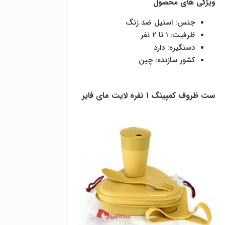
ویژگی های محصول
جنس: استیل ضد زنگ
ظرفیت: ۱ تا ۲ نفر
دستگیره: دارد
کشور سازنده: چین
ست ظروف کمپینگ ۱ نفره لایت مای فایر