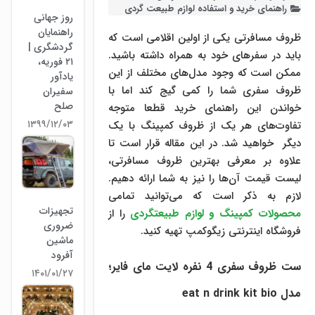
راهنمای خرید و استفاده لوازم طبیعت ‌گردی
روز جهانی
راهنمایان
ظروف مسافرتی یکی از اولین اقلامی است که
گردشگری |
باید در سفرهای خود به همراه داشته باشید.
۲۱ فوریه،
ممکن است که وجود مدل‌های مختلف از این
یادآور
ظروف سفری شما را کمی گیج کند اما با
سفیران
صلح
خواندن این راهنمای خرید قطعا متوجه
۱۳۹۹/۱۲/۰۳
تفاوت‌های هر یک از ظروف کمپینگ با یک
دیگر خواهید شد. در این مقاله قرار است تا
علاوه بر معرفی بهترین ظروف مسافرتی،
لیست قیمت آن‌ها را نیز به شما ارائه دهیم.
لازم به ذکر است که می‌توانید تمامی
تجهیزات
محصولات کمپینگ و لوازم طبیعتگردی
را از
ضروری
فروشگاه اینترنتی زیگوکمپ تهیه کنید.
ماشین
آفرود
ست ظروف سفری 4 نفره لایت مای فایر؛
۱۴۰۱/۰۱/۲۷
مدل eat n drink kit bio