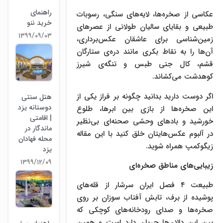
راهنمای
عکاسی از صخره‌ها، لایه‌های سنگی، رسوبات
خرید ننو
طبیعی و بقایای سالیان طولانی از عصر‌های
۱۳۹۹/۰۹/۰۳
زمین‌شناسی برای عاشقان عکس‌برداری،
آن‌ها را به نقاط بکری مانند دره‌ی ستارگان
قشم، کال جنی طبس و تنگه‌ی شیرز
کوهدشت می‌کشاند.
اگر دوست دارید بدانید چگونه بر فراز یکی از
هتل سنتی
دوستانه یزد
این صخره‌ها از بازی بین ابر‌ها، طلوع
| اقامتی
خورشید و باد‌های وحشی صحنه‌ای بی‌نظیر
ماندگار در
در آلبوم عکس‌هایتان خلق کنید با این مقاله
محله فهادان
زیگوکمپ همراه شوید.
یزد
۱۳۹۹/۱۲/۰۹
زیبایی‌های مناطق صخره‌ای
طبیعت ۴ فصل ایران سرشار از قله‌های
پوشیده از برف، تابش آفتاب سوزان بر روی
صخره‌ها و صدای رودخانه‌های کوچکی که
بین این دالان‌ها جریان دارد است و همین