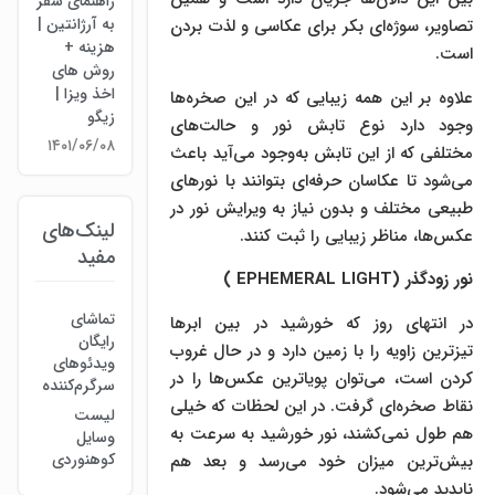
راهنمای سفر
به آرژانتین |
تصاویر، سوژه‌ای بکر برای عکاسی و لذت بردن
هزینه +
است.
روش های
اخذ ویزا |
علاوه بر این ‌همه زیبایی که در این صخره‌ها
زیگو
وجود دارد نوع تابش نور و حالت‌های
۱۴۰۱/۰۶/۰۸
مختلفی که از این تابش به‌وجود می‌آید باعث
می‌شود تا عکاسان حرفه‌ای بتوانند با نور‌های
طبیعی مختلف و بدون نیاز به ویرایش نور در
لینک‌های
عکس‌ها، مناظر زیبایی را ثبت کنند.
مفید
نور زود‌گذر (
EPHEMERAL LIGHT
)
تماشای
در انتهای روز که خورشید در بین ابر‌ها
رایگان
تیز‌ترین زاویه را با زمین دارد و در حال غروب
ویدئوهای
کردن است، می‌توان پویاترین عکس‌ها را در
سرگرم‌کننده
نقاط صخره‌ای گرفت. در این لحظات که خیلی
لیست
هم طول نمی‌کشند، نور خورشید به سرعت به
وسایل
کوهنوردی
بیش‌ترین میزان خود می‌رسد و بعد هم
ناپدید می‌شود.