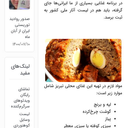
در برنامه غذایی بسیاری از ما ایرانی‌ها جای
گرفته، باید هم در لیست آثار ملی کشور به
ثبت برسد.
صدور روادید
توریستی
ایران از آبان
ماه
۱۴۰۰/۰۷/۱۰
لینک‌های
مفید
مواد لازم در تهیه این غذای محلی تبریز شامل
تماشای
موارد زیر است:
رایگان
ویدئوهای
لپه‌ و برنج
سرگرم‌کننده
گوشت چرخ‌کرده
لیست
پیاز
وسایل
کوهنوردی
سبزی کوفته یا سبزی معطر