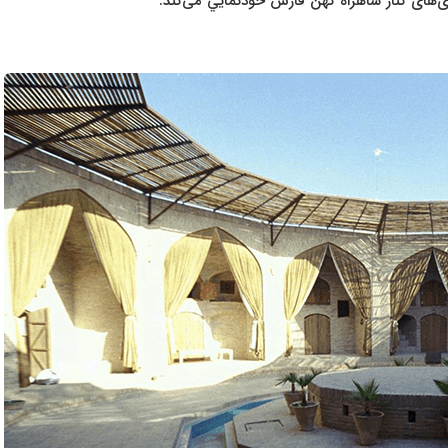
ادی‌های كنار شاهراه كهن فارس خودنمايي می‌كند.