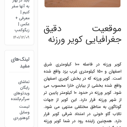
باید در بهار
به آنها سفر
کنیم |
معرفی +
عکس |
موقعیت دقیق
زیگوکمپ
جغرافیایی کویر ورزنه
۱۴۰۱/۱۲/۰۹
لینک‌های
کویر ورزنه در فاصله ۱۰۰ کیلومتری شرق
مفید
اصفهان و ۱۵۰ کیلومتری غرب یزد واقع شده
است. کویر ورزنه که در بخش کویری اصفهان
تماشای
واقع شده بخشی از بیابان خارا محسوب می
رایگان
شود. کویر ورزنه در حدود ۱۰ کیلومتر پایین تر
ویدئوهای
سرگرم‌کننده
از شهر ورزنه قرار دارد. این کویر از جهات
گوناگون به مناطق مختلفی منتهی می شود.
لیست
وسایل
تالاب گاو خونی در امتداد شرقی کویر قرار
کوهنوردی
دارد. همچنین زاینده رود در شما کویر ورزنه