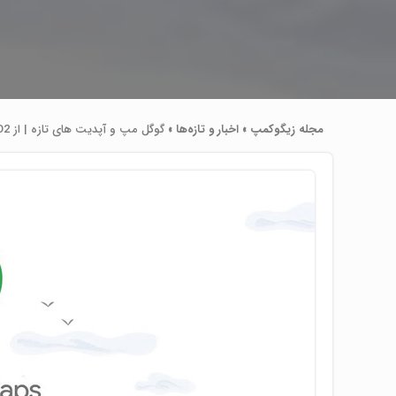
مجله زیگوکمپ
»
اخبار و تازه‌ها
»
گوگل مپ و آپدیت های تازه | از CO2 کمتر تا Live view پیشرفته تر