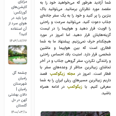
مزایای
شما آزادید هرطور که می‌خواهید خود را به
کاپشن‌های
مقصد مورد نظرتان برسانید. می‌توانید باک
گورتکس:
بنزین را پر کنید و خود را به یک سفر جاده‌ای
چرا باید در
جذاب دعوت کنید. می‌توانید سرعت و راحتی
هوای سرد از
را الویت قرار دهید و هواپیما را در لیست
آن استفاده
کنید؟
گزینه‌هایتان قرار دهید. اما امروز در مورد
۱۴۰۳/۰۷/۲۲
هیچکدام حرف نمی‌زنیم. پیشنهاد ما به شما
قطاری است که بین هواپیما و ماشین
شخصی قرار دارد. امنیت بالا، احساس راحتی
و رانندگی نکردن، سفر گروهی جذاب و در آخر
تماشای زیباترین مناظر از وعده‌های سفر با
چشمه گل
قطار است. امروز در
مجله زیگوکمپ
قصد
رامیان
داریم زیباترین مسیرهای ریلی ایران را به شما
شهرستان
معرفی کنیم. با
زیگوکمپ
در ادامه همراه
رامیان |
باشید.
دالان بهشتی
کهن در دل
گلستان
۱۴۰۰/۰۳/۱۰