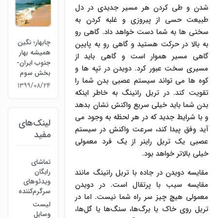
شدن و طی کردن هر مسیر جدیدی در دل
طبیعت حسی از پیروزی و غلبه کردن به
سختی ها به شما دست خواهد داد. گاهی رو
چابهار؛ نگین
به بالا در حرکت هستید و گاهی رو به پایین
همیشه بهار
گاهی مسیر هموار است و گاهی باید از
جنوب ایران-
مسیری سخت عبور کرد. دویدن در تپه ها و
بخش سوم
کوه ها می تواند سیستم عصبی بدن شما را
۱۳۹۹/۰۸/۲۴
تقویت کند. در تریل رانینگ به خاطر اینکه
بدن شما باید خیلی سریع واکنش نشان بدهد
و با شرایط جدید که در هر لحظه به وجود می
لینک‌های
آید وفق پیدا کند، سرعت واکنش در سیستم
مفید
عصبی یک تریل راینر از یک فرد معمولی
خیلی بالاتر خواهد بود.
تماشای
رایگان
مقایسه دویدن در جاده با تریل رانینگ مانند
ویدئوهای
مقایسه سیب با پرتقال است. در دویدن
سرگرم‌کننده
معمولی هیچ چیز سر راه شما نیست. اما در
لیست
تریل روی خاک یا برگ‌ها، سنگ‌ها یا گل‌ها،
وسایل