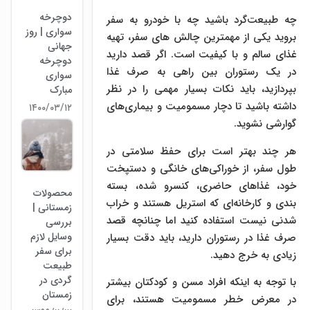
دوچرخه
چه طبیعت‌گرد باشید چه با خودرو به سفر
سواری | روز
بروید یکی از مهمترین چالش های سفر، تهیه
جهانی
غذای سالم و با کیفیت است. اگر قصد دارید
دوچرخه
در یک رستوران بین راهی به صرف غذا
سواری
بپردازید، باید نکات بسیار مهمی را در نظر
مبارک
داشته باشید تا دچار مسمومیت و بیماری‌های
۱۴۰۰/۰۳/۱۲
گوارشی نشوید.
هر چند بهتر است برای حفظ سلامتی در
طول سفر، از خوراکی‌های خانگی و دستپخت
خود، غذا‌های حاضری، کنسرو شده، بسته
محصولات
بندی و کارخانه‌ای که استریل هستند و خراب
زمستانی |
شدنی نیست استفاده کنید اما چنانچه قصد
بررسی
وسایل لازم
صرف غذا در رستوران دارید، باید دقت بسیار
برای سفر
زیادی به خرج دهید.
طبیعت
گردی در
با توجه به اینکه افراد مسن و کودکتان بیشتر
زمستان
در معرض خطر مسمومیت هستند، برای