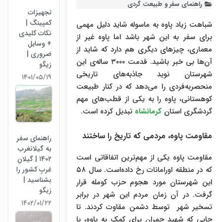
راهنمای سفر و طبیعت گردی
تجهیزات
کمپینگ |
شباهت زیاد پاوه به ماسوله شاید دلیل مهمی
نکات کلیدی
برای سفر به این شهر باشد اما پاوه غیر از
+ وسایل
معماری، چیزهای دیگری هم دارد که شاید از
ضروری |
آن‌ها بی خبر باشید. قدمت ۳۰۰۰ ساله‌ی این
زیگو
شهرستان نوید جاذبه‌های تاریخی
۱۴۰۱/۰۵/۱۹
منحصربه‌فردی را می‌دهد که در کنار طبیعت
کوهستانی، پاوه را به یکی از قطب‌های مهم
گردشگری استان
کرمانشاه
تبدیل کرده است.
مقاومت پاوه، مردمی که تاریخ را ساختند
راهنمای سفر
به گیلانغرب
مقاومت پاوه یکی از مهم‌ترین اتفاقاتی است
۱۴۰۲ | گیلانِ
غربِ کشور را
که در منطقه اورامانات رخ داده‌است. سال ۵۸
بشناسید |
این شهرستان مورد هجوم حزب کومله قرار
زیگو
گرفت. در آن زمان مردم این شهر در برابر
۱۴۰۲/۰۱/۲۲
تسخیر شهر توسط دشمن مقاوت کردند. تا
جایی که شهید چمران برای کمک به پاوه، با