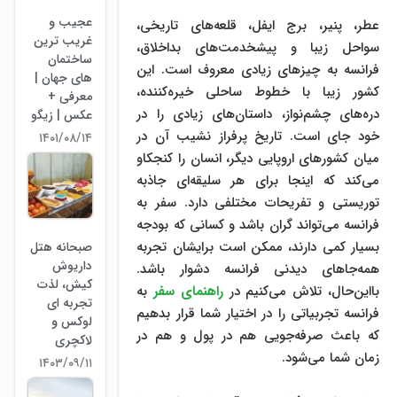
عجیب و
عطر، پنیر، برج ایفل، قلعه‌های تاریخی،
غریب ترین
سواحل زیبا و پیشخدمت‌های بداخلاق،
ساختمان
فرانسه به چیزهای زیادی معروف است. این
های جهان |
کشور زیبا با خطوط ساحلی خیره‌کننده،
معرفی +
دره‌های چشم‌نواز، داستان‌های زیادی را در
عکس | زیگو
خود جای است. تاریخ پرفراز نشیب آن در
۱۴۰۱/۰۸/۱۴
میان کشورهای اروپایی دیگر، انسان را کنجکاو
می‌کند که اینجا برای هر سلیقه‌ای جاذبه
توریستی و تفریحات مختلفی دارد. سفر به
فرانسه می‌تواند گران باشد و کسانی که بودجه
بسیار کمی دارند، ممکن است برایشان تجربه
صبحانه هتل
داریوش
همه‌جاهای دیدنی فرانسه دشوار باشد.
کیش، لذت
بااین‌حال، تلاش می‌کنیم در
راهنمای سفر
به
تجربه ای
فرانسه تجربیاتی را در اختیار شما قرار بدهیم
لوکس و
که باعث صرفه‌جویی هم در پول و هم در
لاکچری
زمان شما می‌شود.
۱۴۰۳/۰۹/۱۱