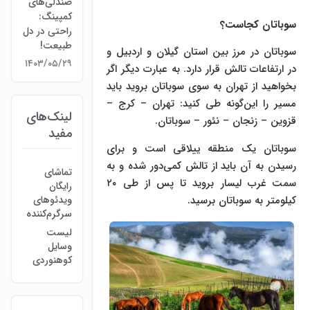
صندلی‌های
کمپینگ:
سوباتان کجاست؟
راحتی در دل
طبیعت!
سوباتان در مرز بین استان گیلان و اردبیل و
۱۴۰۳/۰۵/۲۹
در ارتفاعات تالش قرار دارد. به عبارت دیگر اگر
بخواهید از تهران به سوی سوباتان بروید باید
مسیر را این‌گونه طی کنید: تهران – کرج –
لینک‌های
قزوین – زنجان – نئور – سوباتان.
مفید
سوباتان یک منطقه ییلاقی است و برای
رسیدن به آن باید از تالش کمی‌دور شده و به
تماشای
سمت غرب لیسار بروید تا پس از طی ۲۰
رایگان
کیلومتر به سوباتان برسید.
ویدئوهای
سرگرم‌کننده
لیست
وسایل
کوهنوردی