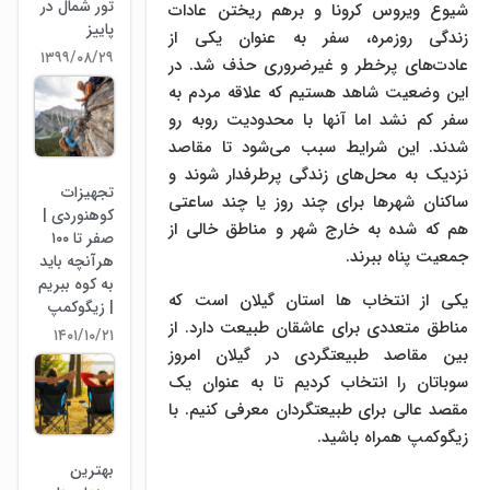
تور شمال در
شیوع ویروس کرونا و برهم ریختن عادات
پاییز
زندگی روزمره، سفر به عنوان یکی از
۱۳۹۹/۰۸/۲۹
عادت‌های پرخطر و غیرضروری حذف شد. در
این وضعیت شاهد هستیم که علاقه مردم به
سفر کم نشد اما آنها با محدودیت روبه رو
شدند. این شرایط سبب می‌شود تا مقاصد
نزدیک به محل‌های زندگی پرطرفدار شوند و
تجهیزات
ساکنان شهرها برای چند روز یا چند ساعتی
کوهنوردی |
هم که شده به خارج شهر و مناطق خالی از
صفر تا ۱۰۰
جمعیت پناه ببرند.
هرآنچه باید
به کوه ببریم
یکی از انتخاب ها استان گیلان است که
| زیگوکمپ
مناطق متعددی برای عاشقان طبیعت دارد. از
۱۴۰۱/۱۰/۲۱
بین مقاصد طبیعتگردی در گیلان امروز
سوباتان را انتخاب کردیم تا به عنوان یک
مقصد عالی برای طبیعتگردان معرفی کنیم. با
زیگوکمپ همراه باشید.
بهترین